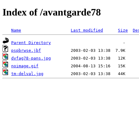
Index of /avantgarde78
Name
Last modified
Size
De
Parent Directory
pspbrwse.jbf
dvfag78-pans.jpg
noimage.gif
tm-delval.jpg